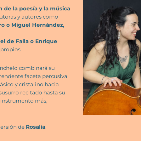
n de la poesía y la música
utoras y autores como
tro o Miguel Hernández,
el de Falla o Enrique
propios.
lonchelo combinará su
rendente faceta percusiva;
sico y cristalino hacia
 susurro recitado hasta su
n instrumento más,
versión de
Rosalía
.