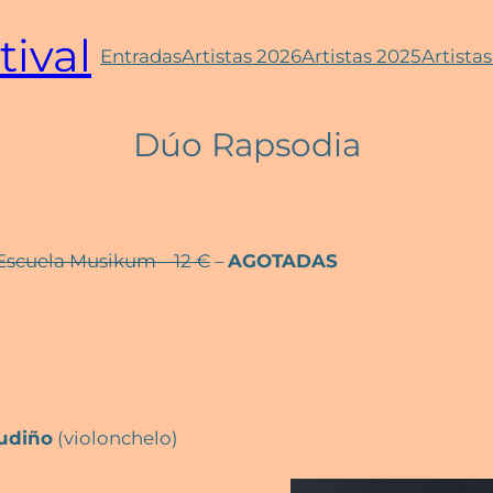
tival
Entradas
Artistas 2026
Artistas 2025
Artista
Dúo Rapsodia
 Escuela Musikum – 12 €
–
AGOTADAS
udiño
(violonchelo)